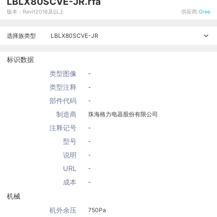
LBLX80SCVE-JR.rfa
版本：Revit2016及以上
供应商:
Gree
选择族类型
LBLX80SCVE-JR
标识数据
类型图像
-
类型注释
-
部件代码
-
制造商
珠海格力电器股份有限公司
注释记号
-
型号
-
说明
-
URL
-
成本
-
机械
机外余压
750Pa