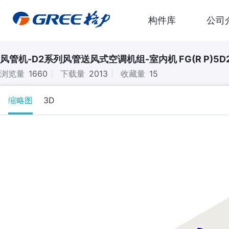
构件库
公司
风管机-D2系列风管送风式空调机组-室内机 FG(R P)5D2(S
浏览量
1660
下载量
2013
收藏量
15
缩略图
3D