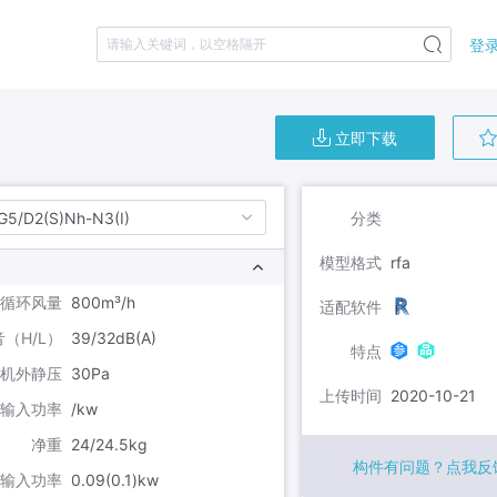
登录
请输入关键词，以空格隔开
立即下载
分类
G5/D2(S)Nh-N3(I)
模型格式
rfa
循环风量
800m³/h
适配软件
（H/L）
39/32dB(A)
特点
机外静压
30Pa
上传时间
2020-10-21
输入功率
/kw
净重
24/24.5kg
构件有问题？点我反
输入功率
0.09(0.1)kw