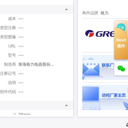
构件品牌
格力
成本
---
类型注释
---
下载
类型图像
---
Revit
插件
URL
---
型号
---
制造商
珠海格力电器股份有限公司
注释记号
---
说明
---
部件代码
---
V
38mm
J
980mm