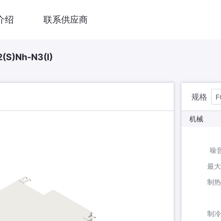
介绍
联系供应商
)Nh-N3(I)
规格
F
机械
噪音
最大
制热
制冷