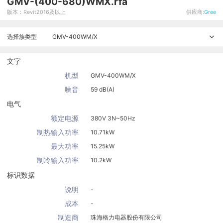
GMV-(400-680)WMX.rfa
版本：Revit2016及以上
供应商:
Gree
选择族类型
GMV-400WM/X
文字
机型
GMV-400WM/X
噪音
59 dB(A)
电气
额定电源
380V 3N~50Hz
制热输入功率
10.71kW
最大功率
15.25kW
制冷输入功率
10.2kW
标识数据
说明
-
成本
-
制造商
珠海格力电器股份有限公司