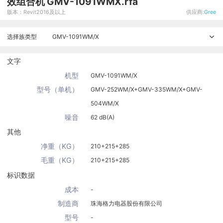
效组合机 GMV-1091WMX.rfa
版本：Revit2016及以上
供应商:
Gree
选择族类型
GMV-1091WM/X
文字
机型
GMV-1091WM/X
型号（单机）
GMV-252WM/X+GMV-335WM/X+GMV-
504WM/X
噪音
62 dB(A)
其他
净重（KG）
210+215+285
毛重（KG）
210+215+285
标识数据
成本
-
制造商
珠海格力电器股份有限公司
型号
-