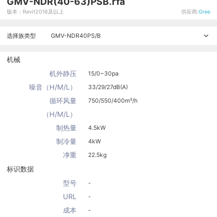
GMV-NDR(40-63)PSB.rfa
版本：Revit2016及以上
供应商:
Gree
选择族类型
GMV-NDR40PS/B
机械
机外静压
15/0~30pa
噪音（H/M/L）
33/29/27dB(A)
循环风量
750/550/400m³/h
（H/M/L）
制热量
4.5kW
制冷量
4kW
净重
22.5kg
标识数据
型号
-
URL
-
成本
-